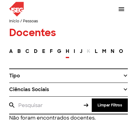
Início
/
Pessoas
Docentes
A
B
C
D
E
F
G
H
I
J
K
L
M
N
O
P
Tipo
Ciências Sociais
Limpar Filtros
Não foram encontrados docentes.