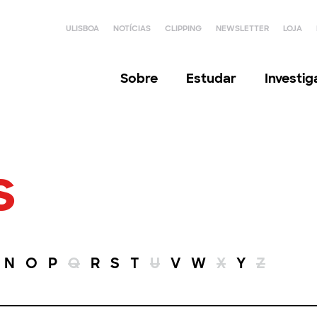
ULISBOA
NOTÍCIAS
CLIPPING
NEWSLETTER
LOJA
Sobre
Estudar
Investi
s
N
O
P
Q
R
S
T
U
V
W
X
Y
Z