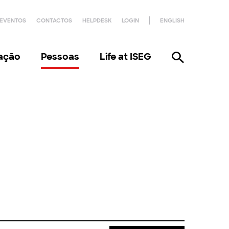
EVENTOS
CONTACTOS
HELPDESK
LOGIN
ENGLISH
gação
Pessoas
Life at ISEG