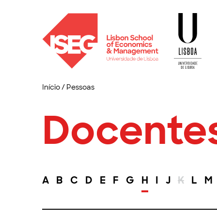
Início
/
Pessoas
Docente
A
B
C
D
E
F
G
H
I
J
K
L
M