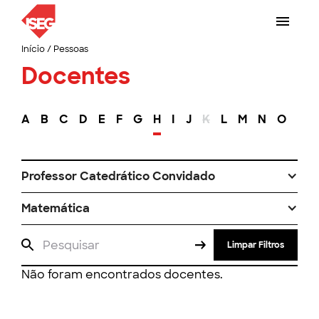
Início
/
Pessoas
Docentes
A
B
C
D
E
F
G
H
I
J
K
L
M
N
O
P
Professor Catedrático Convidado
Matemática
Limpar Filtros
Não foram encontrados docentes.