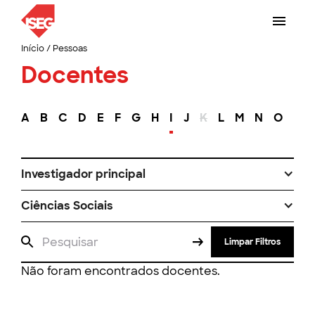
Início
/
Pessoas
Docentes
A
B
C
D
E
F
G
H
I
J
K
L
M
N
O
P
Investigador principal
Ciências Sociais
Limpar Filtros
Não foram encontrados docentes.