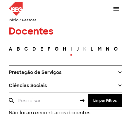
Início
/
Pessoas
Docentes
A
B
C
D
E
F
G
H
I
J
K
L
M
N
O
P
Prestação de Serviços
Ciências Sociais
Limpar Filtros
Não foram encontrados docentes.