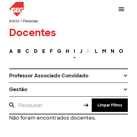
Início
/
Pessoas
Docentes
A
B
C
D
E
F
G
H
I
J
K
L
M
N
O
P
Professor Associado Convidado
Gestão
Limpar Filtros
Não foram encontrados docentes.