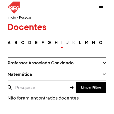
Início
/
Pessoas
Docentes
A
B
C
D
E
F
G
H
I
J
K
L
M
N
O
P
Professor Associado Convidado
Matemática
Limpar Filtros
Não foram encontrados docentes.