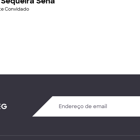
 Sequeira Sena
nte Convidado
EG