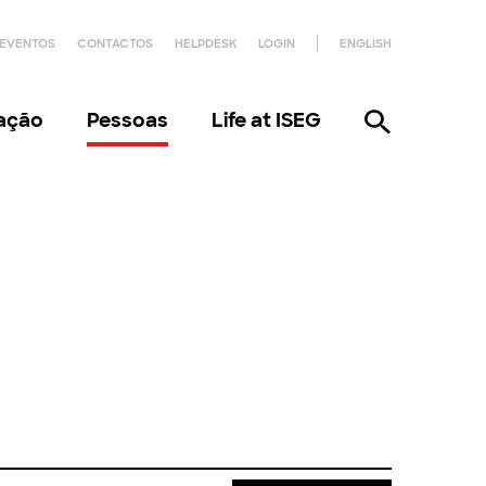
EVENTOS
CONTACTOS
HELPDESK
LOGIN
ENGLISH
gação
Pessoas
Life at ISEG