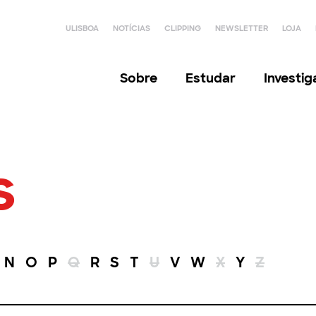
ULISBOA
NOTÍCIAS
CLIPPING
NEWSLETTER
LOJA
Sobre
Estudar
Investi
s
N
O
P
Q
R
S
T
U
V
W
X
Y
Z