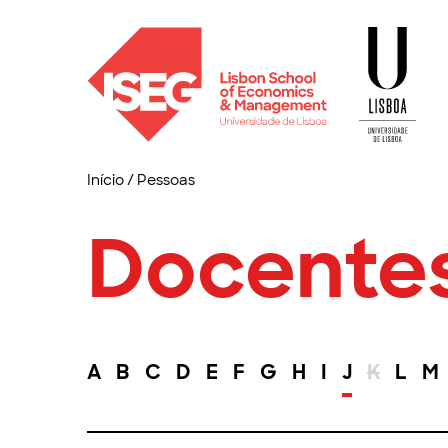
Início
/
Pessoas
Docente
A
B
C
D
E
F
G
H
I
J
K
L
M