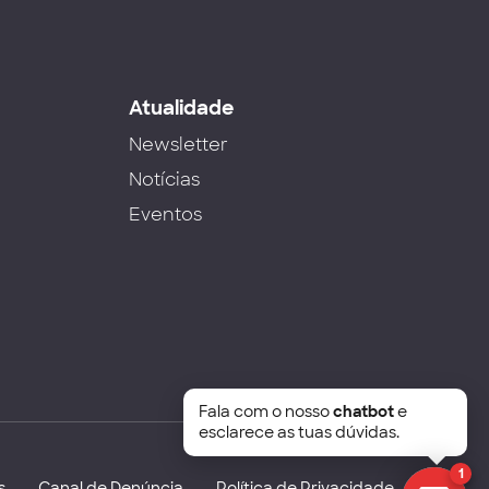
s
Atualidade
Newsletter
Notícias
Eventos
Fala com o nosso
chatbot
e
esclarece as tuas dúvidas.
1
s
Canal de Denúncia
Política de Privacidade