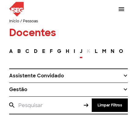
Início
/
Pessoas
Docentes
A
B
C
D
E
F
G
H
I
J
K
L
M
N
O
P
Assistente Convidado
Gestão
Limpar Filtros