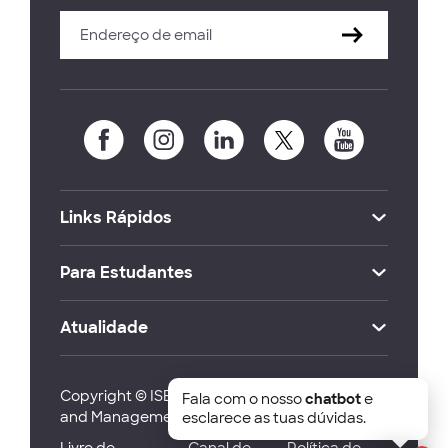
Links Rápidos
Para Estudantes
Atualidade
Copyright © ISEG Lisbon School of Economics
Fala com o nosso
chatbot
e
and Management 2026
esclarece as tuas dúvidas.