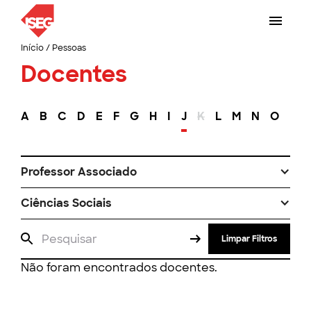
Início
/
Pessoas
Docentes
A
B
C
D
E
F
G
H
I
J
K
L
M
N
O
P
Professor Associado
Ciências Sociais
Limpar Filtros
Não foram encontrados docentes.