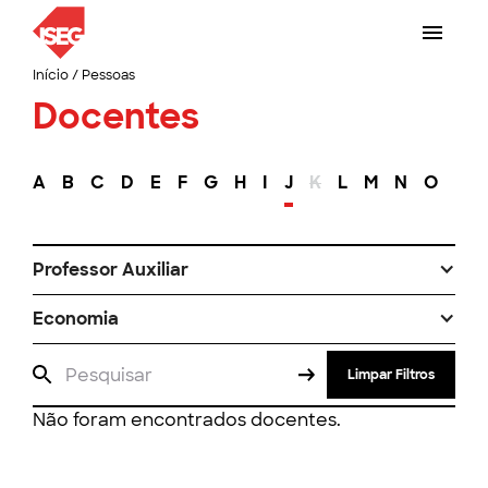
Início
/
Pessoas
Docentes
A
B
C
D
E
F
G
H
I
J
K
L
M
N
O
P
Professor Auxiliar
Economia
Limpar Filtros
Não foram encontrados docentes.