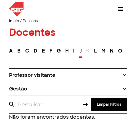
Início
/
Pessoas
Docentes
A
B
C
D
E
F
G
H
I
J
K
L
M
N
O
P
Professor visitante
Gestão
Limpar Filtros
Não foram encontrados docentes.