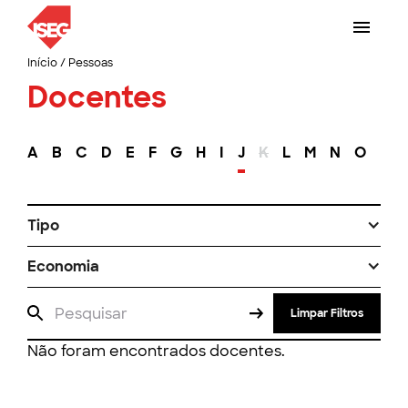
Início
/
Pessoas
Docentes
A
B
C
D
E
F
G
H
I
J
K
L
M
N
O
P
Tipo
Economia
Limpar Filtros
Não foram encontrados docentes.