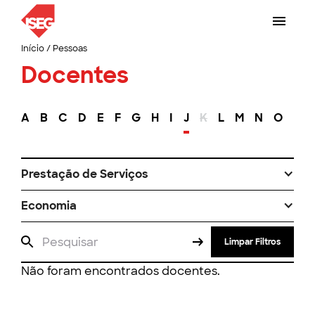
Início
/
Pessoas
Docentes
A
B
C
D
E
F
G
H
I
J
K
L
M
N
O
P
Prestação de Serviços
Economia
Limpar Filtros
Não foram encontrados docentes.