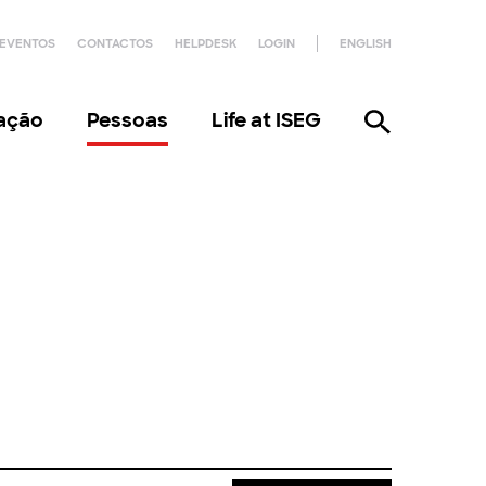
EVENTOS
CONTACTOS
HELPDESK
LOGIN
ENGLISH
gação
Pessoas
Life at ISEG