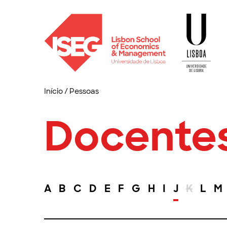
Início
/
Pessoas
Docente
A
B
C
D
E
F
G
H
I
J
K
L
M