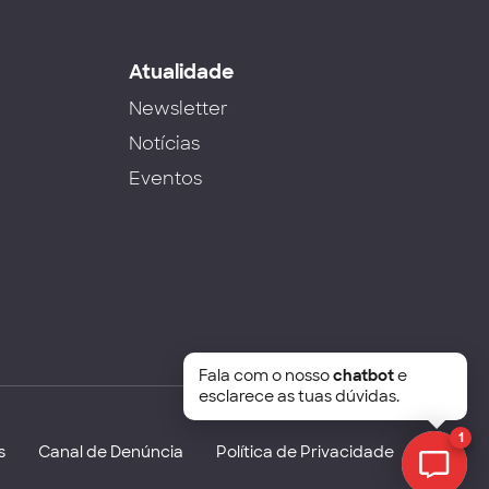
s
Atualidade
Newsletter
Notícias
Eventos
Fala com o nosso
chatbot
e
esclarece as tuas dúvidas.
1
s
Canal de Denúncia
Política de Privacidade
Chat