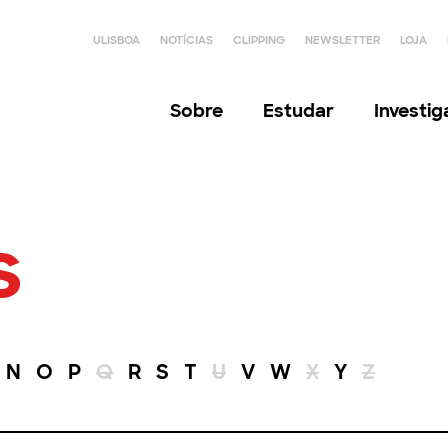
ULISBOA
NOTÍCIAS
CLIPPING
NEWSLETTER
LOJA
Sobre
Estudar
Investi
s
N
O
P
Q
R
S
T
U
V
W
X
Y
Z