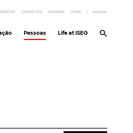
EVENTOS
CONTACTOS
HELPDESK
LOGIN
ENGLISH
gação
Pessoas
Life at ISEG