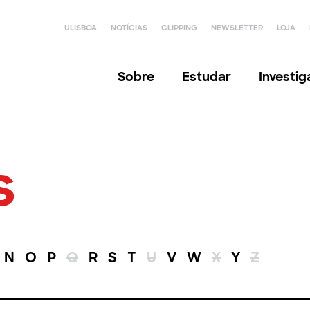
ULISBOA
NOTÍCIAS
CLIPPING
NEWSLETTER
LOJA
Sobre
Estudar
Investi
s
N
O
P
Q
R
S
T
U
V
W
X
Y
Z