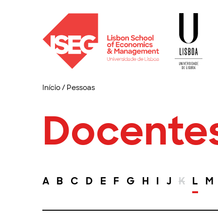
Início
/
Pessoas
Docente
A
B
C
D
E
F
G
H
I
J
K
L
M