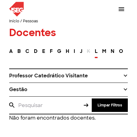
Início
/
Pessoas
Docentes
A
B
C
D
E
F
G
H
I
J
K
L
M
N
O
P
Professor Catedrático Visitante
Gestão
Limpar Filtros
Não foram encontrados docentes.