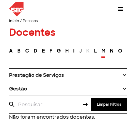
Início
/
Pessoas
Docentes
A
B
C
D
E
F
G
H
I
J
K
L
M
N
O
P
Prestação de Serviços
Gestão
Limpar Filtros
Não foram encontrados docentes.