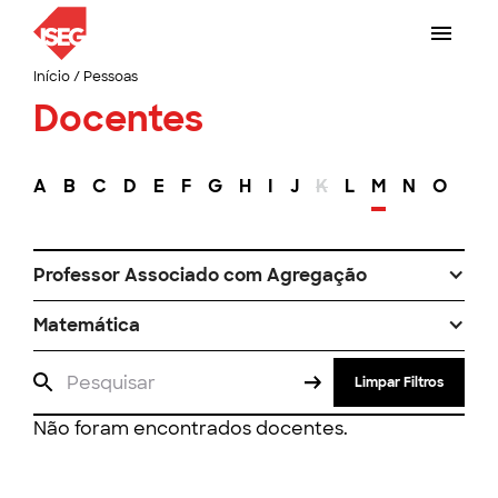
Início
/
Pessoas
Docentes
A
B
C
D
E
F
G
H
I
J
K
L
M
N
O
P
Professor Associado com Agregação
Matemática
Limpar Filtros
Não foram encontrados docentes.