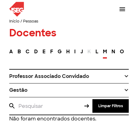
Início
/
Pessoas
Docentes
A
B
C
D
E
F
G
H
I
J
K
L
M
N
O
P
Professor Associado Convidado
Gestão
Limpar Filtros
Não foram encontrados docentes.