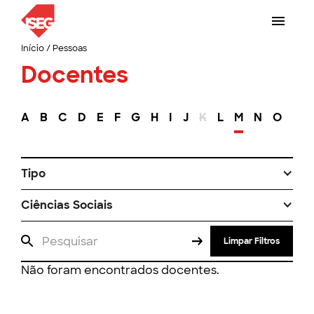
Início
/
Pessoas
Docentes
A
B
C
D
E
F
G
H
I
J
K
L
M
N
O
P
Tipo
Ciências Sociais
Limpar Filtros
Não foram encontrados docentes.