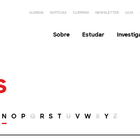
ULISBOA
NOTÍCIAS
CLIPPING
NEWSLETTER
LOJA
Sobre
Estudar
Investi
s
N
O
P
Q
R
S
T
U
V
W
X
Y
Z