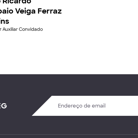
 Ricardo
aio Veiga Ferraz
ins
r Auxiliar Convidado
EG