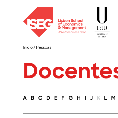
Início
/
Pessoas
Docente
A
B
C
D
E
F
G
H
I
J
K
L
M