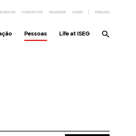
EVENTOS
CONTACTOS
HELPDESK
LOGIN
ENGLISH
gação
Pessoas
Life at ISEG