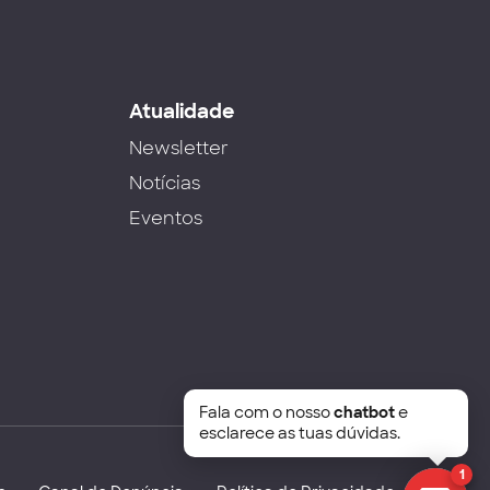
s
Atualidade
Newsletter
Notícias
Eventos
Fala com o nosso
chatbot
e
esclarece as tuas dúvidas.
1