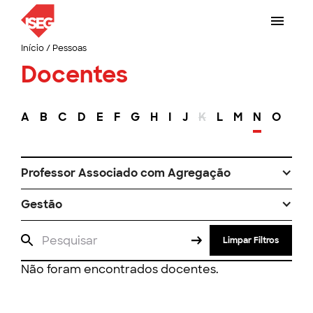
Início
/
Pessoas
Docentes
A
B
C
D
E
F
G
H
I
J
K
L
M
N
O
P
Professor Associado com Agregação
Gestão
Limpar Filtros
Não foram encontrados docentes.