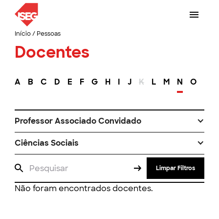
Início
/
Pessoas
Docentes
A
B
C
D
E
F
G
H
I
J
K
L
M
N
O
P
Professor Associado Convidado
Ciências Sociais
Limpar Filtros
Não foram encontrados docentes.