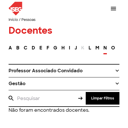
Início
/
Pessoas
Docentes
A
B
C
D
E
F
G
H
I
J
K
L
M
N
O
P
Professor Associado Convidado
Gestão
Limpar Filtros
Não foram encontrados docentes.