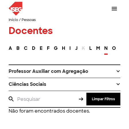
Início
/
Pessoas
Docentes
A
B
C
D
E
F
G
H
I
J
K
L
M
N
O
P
Professor Auxiliar com Agregação
Ciências Sociais
Limpar Filtros
Não foram encontrados docentes.