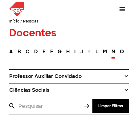
Início
/
Pessoas
Docentes
A
B
C
D
E
F
G
H
I
J
K
L
M
N
O
P
Professor Auxiliar Convidado
Ciências Sociais
Limpar Filtros