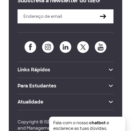
Subscreva a newsletter do ISEG
Links Rápidos
Para Estudantes
Atualidade
Copyright © ISEG Lisbon School of Economics
Fala com o nosso
chatbot
e
and Management 2026
esclarece as tuas dúvidas.