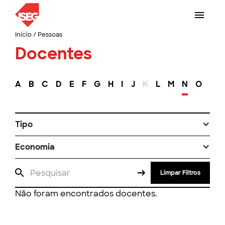
Início
/
Pessoas
Docentes
A
B
C
D
E
F
G
H
I
J
K
L
M
N
O
P
Tipo
Economia
Limpar Filtros
Não foram encontrados docentes.