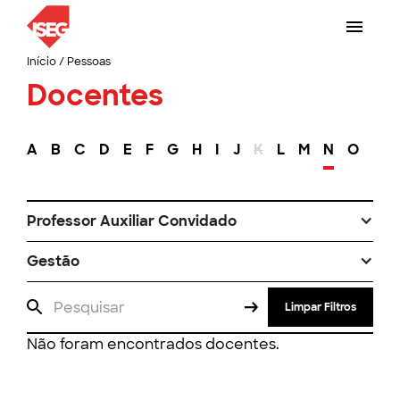
Início
/
Pessoas
Docentes
A
B
C
D
E
F
G
H
I
J
K
L
M
N
O
P
Professor Auxiliar Convidado
Gestão
Limpar Filtros
Não foram encontrados docentes.