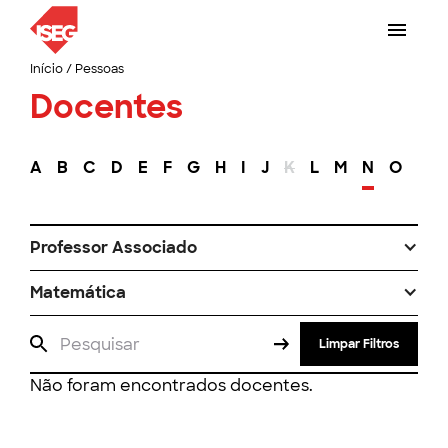
Início
/
Pessoas
Docentes
A
B
C
D
E
F
G
H
I
J
K
L
M
N
O
P
Professor Associado
Matemática
Limpar Filtros
Não foram encontrados docentes.