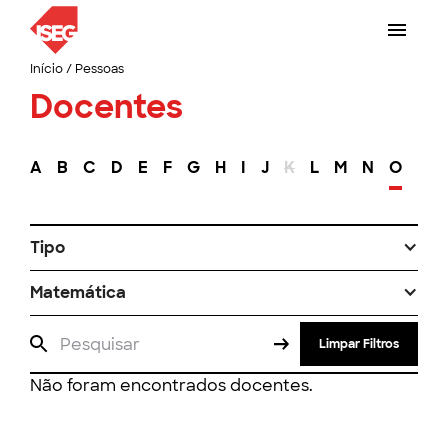
Início
/
Pessoas
Docentes
A
B
C
D
E
F
G
H
I
J
K
L
M
N
O
P
Tipo
Matemática
Limpar Filtros
Não foram encontrados docentes.