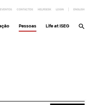
EVENTOS
CONTACTOS
HELPDESK
LOGIN
ENGLISH
gação
Pessoas
Life at ISEG