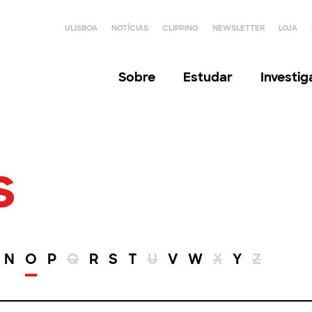
ULISBOA
NOTÍCIAS
CLIPPING
NEWSLETTER
LOJA
Sobre
Estudar
Investi
s
N
O
P
Q
R
S
T
U
V
W
X
Y
Z