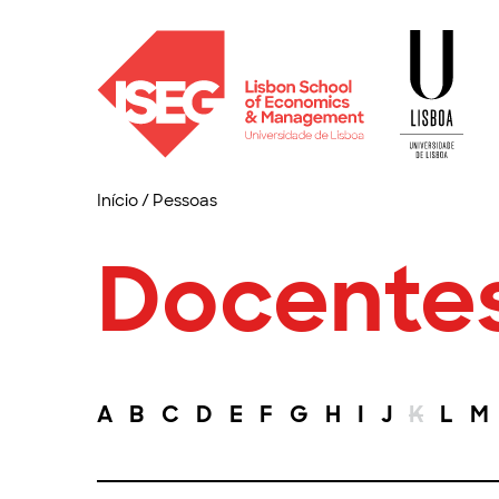
Início
/
Pessoas
Docente
A
B
C
D
E
F
G
H
I
J
K
L
M