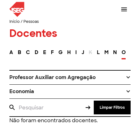
Início
/
Pessoas
Docentes
A
B
C
D
E
F
G
H
I
J
K
L
M
N
O
P
Professor Auxiliar com Agregação
Economia
Limpar Filtros
Não foram encontrados docentes.