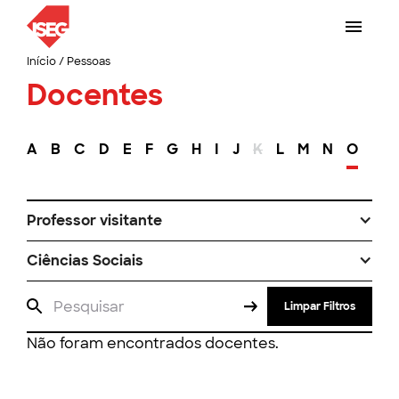
Início
/
Pessoas
Docentes
A
B
C
D
E
F
G
H
I
J
K
L
M
N
O
P
Professor visitante
Ciências Sociais
Limpar Filtros
Não foram encontrados docentes.