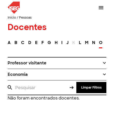
Início
/
Pessoas
Docentes
A
B
C
D
E
F
G
H
I
J
K
L
M
N
O
P
Professor visitante
Economia
Limpar Filtros
Não foram encontrados docentes.