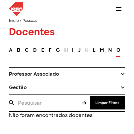
Início
/
Pessoas
Docentes
A
B
C
D
E
F
G
H
I
J
K
L
M
N
O
P
Professor Associado
Gestão
Limpar Filtros
Não foram encontrados docentes.