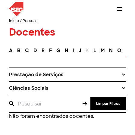
Início
/
Pessoas
Docentes
A
B
C
D
E
F
G
H
I
J
K
L
M
N
O
P
Prestação de Serviços
Ciências Sociais
Limpar Filtros
Não foram encontrados docentes.