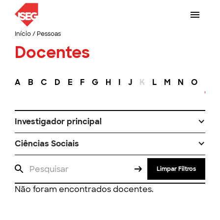
Início
/
Pessoas
Docentes
A
B
C
D
E
F
G
H
I
J
K
L
M
N
O
P
Investigador principal
Ciências Sociais
Limpar Filtros
Não foram encontrados docentes.