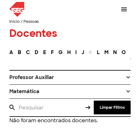
Início
/
Pessoas
Docentes
A
B
C
D
E
F
G
H
I
J
K
L
M
N
O
P
Professor Auxiliar
Matemática
Limpar Filtros
Não foram encontrados docentes.