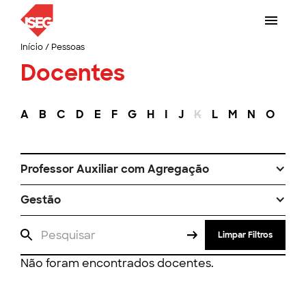
Início
/
Pessoas
Docentes
A
B
C
D
E
F
G
H
I
J
K
L
M
N
O
P
Professor Auxiliar com Agregação
Gestão
Limpar Filtros
Não foram encontrados docentes.