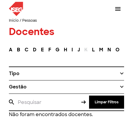
Início
/
Pessoas
Docentes
A
B
C
D
E
F
G
H
I
J
K
L
M
N
O
P
Tipo
Gestão
Limpar Filtros
Não foram encontrados docentes.