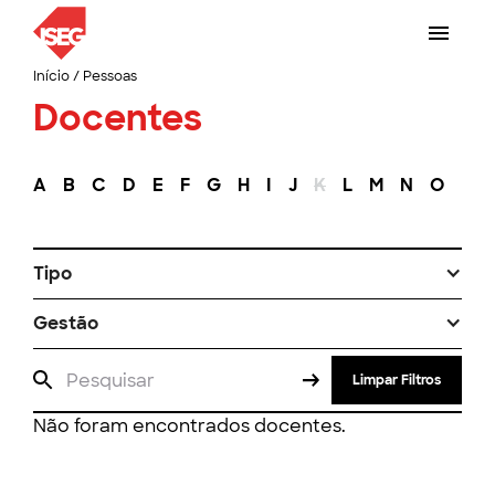
Início
/
Pessoas
Docentes
A
B
C
D
E
F
G
H
I
J
K
L
M
N
O
P
Tipo
Gestão
Limpar Filtros
Não foram encontrados docentes.