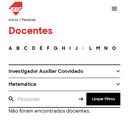
Início
/
Pessoas
Docentes
A
B
C
D
E
F
G
H
I
J
K
L
M
N
O
P
Investigador Auxiliar Convidado
Matemática
Limpar Filtros
Não foram encontrados docentes.