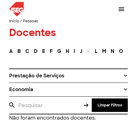
Início
/
Pessoas
Docentes
A
B
C
D
E
F
G
H
I
J
K
L
M
N
O
P
Prestação de Serviços
Economia
Limpar Filtros
Não foram encontrados docentes.