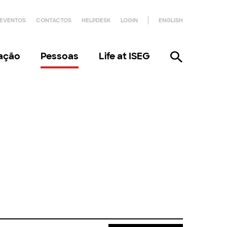
EVENTOS
CONTACTOS
HELPDESK
LOGIN
ENGLISH
gação
Pessoas
Life at ISEG