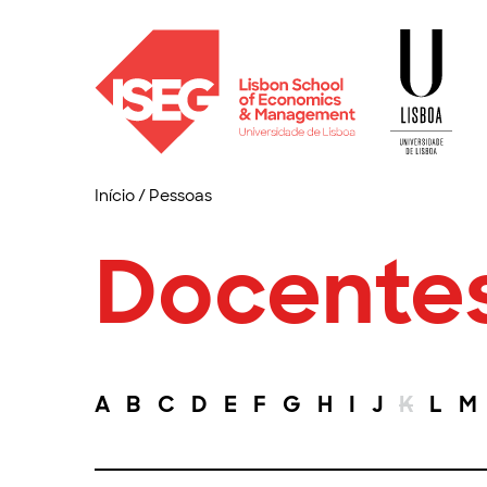
Início
/
Pessoas
Docente
A
B
C
D
E
F
G
H
I
J
K
L
M