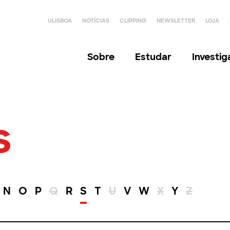
ULISBOA
NOTÍCIAS
CLIPPING
NEWSLETTER
LOJA
Sobre
Estudar
Investi
s
N
O
P
Q
R
S
T
U
V
W
X
Y
Z