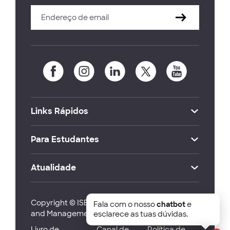
Links Rápidos
Para Estudantes
Atualidade
Copyright © ISEG Lisbon School of Economics
Fala com o nosso
chatbot
e
and Management 2026
esclarece as tuas dúvidas.
Livro de
Canal de
Política de