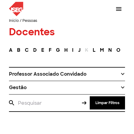
Início
/
Pessoas
Docentes
A
B
C
D
E
F
G
H
I
J
K
L
M
N
O
P
Professor Associado Convidado
Gestão
Limpar Filtros