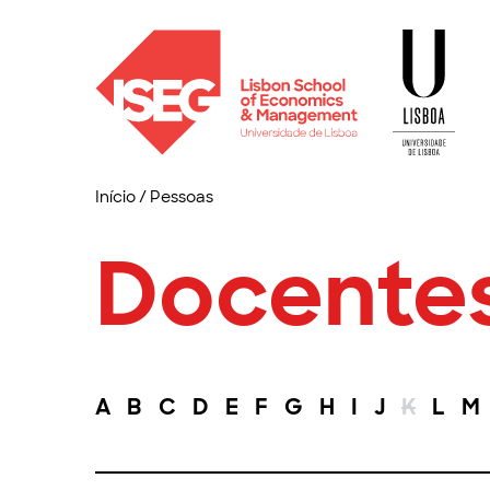
Início
/
Pessoas
Docente
A
B
C
D
E
F
G
H
I
J
K
L
M