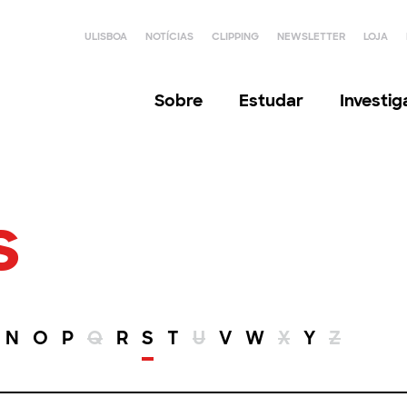
ULISBOA
NOTÍCIAS
CLIPPING
NEWSLETTER
LOJA
Sobre
Estudar
Investi
s
N
O
P
Q
R
S
T
U
V
W
X
Y
Z