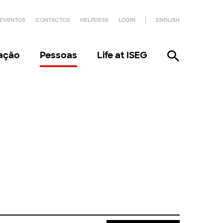
EVENTOS
CONTACTOS
HELPDESK
LOGIN
ENGLISH
gação
Pessoas
Life at ISEG