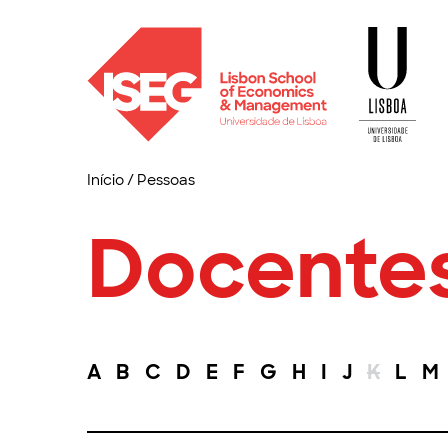
Início
/
Pessoas
Docente
A
B
C
D
E
F
G
H
I
J
K
L
M