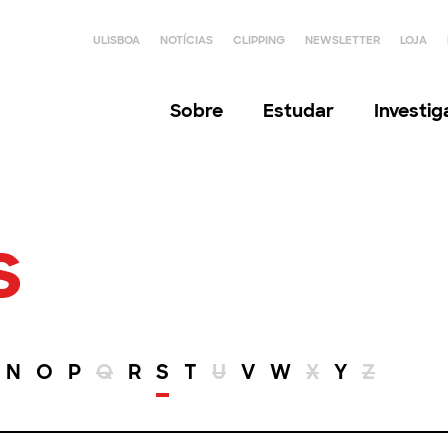
ULISBOA
NOTÍCIAS
CLIPPING
NEWSLETTER
LOJA
Sobre
Estudar
Investi
s
N
O
P
Q
R
S
T
U
V
W
X
Y
Z