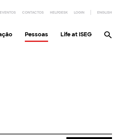
EVENTOS
CONTACTOS
HELPDESK
LOGIN
ENGLISH
gação
Pessoas
Life at ISEG