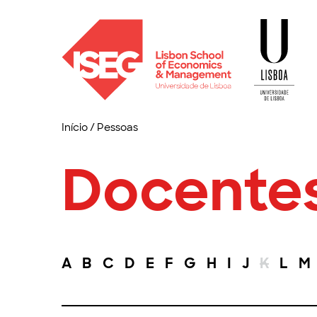
Início
/
Pessoas
Docente
A
B
C
D
E
F
G
H
I
J
K
L
M