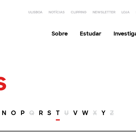
ULISBOA
NOTÍCIAS
CLIPPING
NEWSLETTER
LOJA
Sobre
Estudar
Investi
s
N
O
P
Q
R
S
T
U
V
W
X
Y
Z