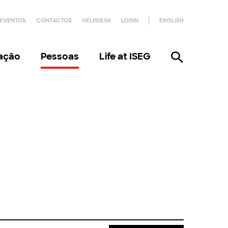
EVENTOS
CONTACTOS
HELPDESK
LOGIN
ENGLISH
gação
Pessoas
Life at ISEG