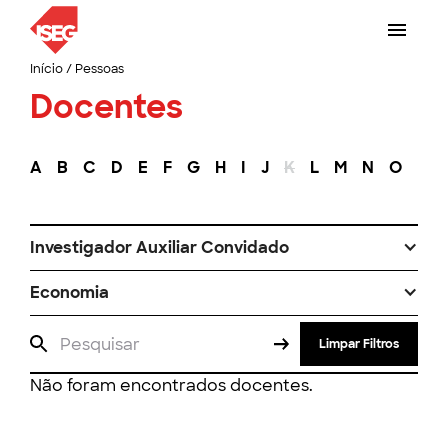
Início
/
Pessoas
Docentes
A
B
C
D
E
F
G
H
I
J
K
L
M
N
O
P
Investigador Auxiliar Convidado
Economia
Limpar Filtros
Não foram encontrados docentes.